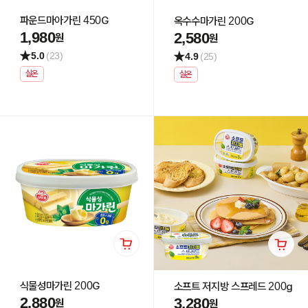
파운드마아가린 450G
옥수수마가린 200G
1,980
2,580
원
원
5.0
(23)
4.9
(25)
실온
실온
식물성마가린 200G
소프트 저지방 스프레드 200g
2,880
3,280
원
원