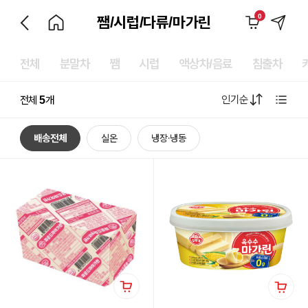
0
쨈/시럽/다류/마가린
전체
분말차
쨈
시럽
액상차/음료
침출차
인기순
전체
5
개
배송전체
실온
냉장·냉동