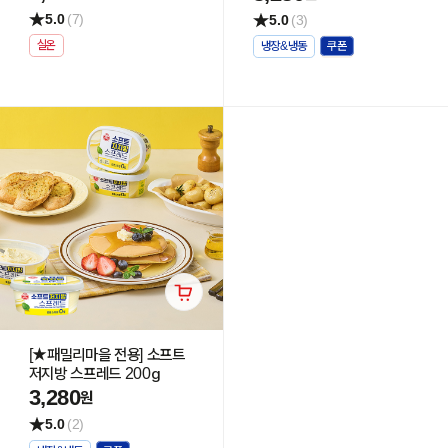
5.0
(7)
5.0
(3)
실온
냉장&냉동
[★패밀리마을 전용] 소프트
저지방 스프레드 200g
3,280
원
5.0
(2)