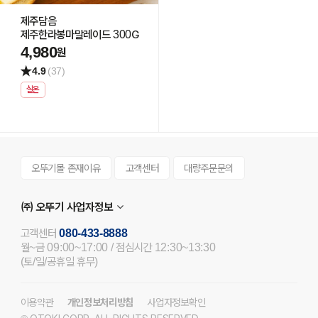
제주담음
제주한라봉마말레이드 300G
4,980
원
4.9
(37)
실온
오뚜기몰 존재이유
고객센터
대량주문문의
㈜ 오뚜기 사업자정보
고객센터
080-433-8888
월~금 09:00~17:00 / 점심시간 12:30~13:30
(토/일/공휴일 휴무)
이용약관
개인정보처리방침
사업자정보확인