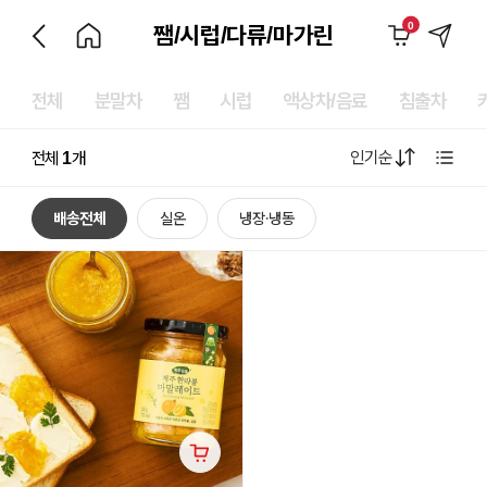
0
쨈/시럽/다류/마가린
전체
분말차
쨈
시럽
액상차/음료
침출차
인기순
전체
1
개
배송전체
실온
냉장·냉동