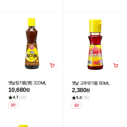
옛날참기름(병) 320ML
옛날 고추맛기름 80ML
10,680
2,380
원
원
4.7
(23)
5.0
(31)
실온
실온