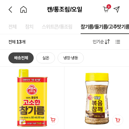
0
캔/통조림/오일
전체
참치
스위트콘/통조림
참기름/들기름/고추맛기
인기순
전체
13
개
배송전체
실온
냉장·냉동