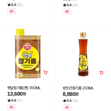
5.0
(45)
5.0
(32)
실온
실온
옛날참기름(캔) 450ML
방앗간참기름 200ML
13,680
8,880
원
원
4.9
(27)
5.0
(16)
실온
실온