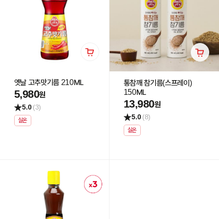
옛날 고추맛기름 210ML
통참깨 참기름(스프레이)
150ML
5,980
원
13,980
원
5.0
(3)
5.0
(8)
실온
실온