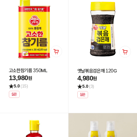
고소한참기름 350ML
옛날볶음검은깨 120G
13,980
4,980
원
원
5.0
(15)
5.0
(3)
실온
실온