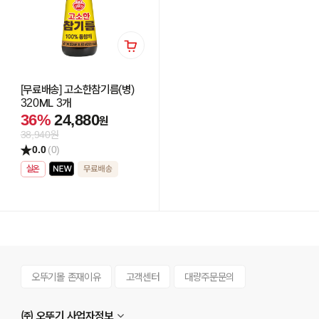
[무료배송] 고소한참기름(병)
320ML 3개
36%
24,880
원
38,940원
0.0
(0)
실온
오뚜기몰 존재이유
고객센터
대량주문문의
㈜ 오뚜기 사업자정보