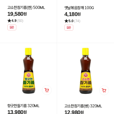
고소한참기름(캔) 500ML
옛날볶음참깨 100G
19,580
4,180
원
원
4.9
(50)
5.0
(74)
실온
실온
향긋한들기름 320ML
고소한참기름(병) 320ML
13,980
12,980
원
원