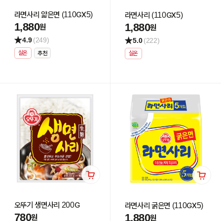
라면사리 얇은면 (110GX5)
라면사리 (110GX5)
1,880
1,880
원
원
4.9
(249)
5.0
(222)
실온
실온
오뚜기 생면사리 200G
라면사리 굵은면 (110GX5)
780
1,880
원
원