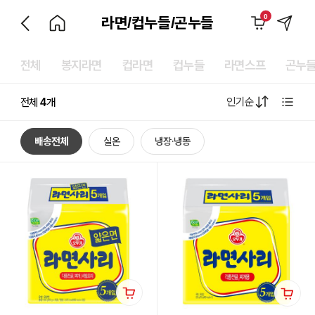
0
라면/컵누들/곤누들
전체
봉지라면
컵라면
컵누들
라면스프
곤누
인기순
전체
4
개
배송전체
실온
냉장·냉동