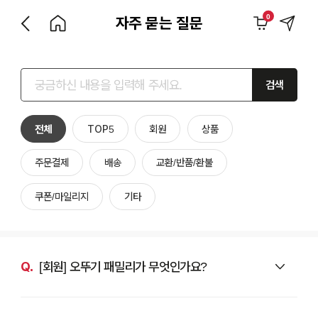
0
자주 묻는 질문
검색
전체
TOP5
회원
상품
주문결제
배송
교환/반품/환불
쿠폰/마일리지
기타
[회원] 오뚜기 패밀리가 무엇인가요?