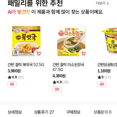
패밀리를 위한 추천
더보기
AI가 발견한
 이 제품과 함께 많이 찾는 상품이에요.
간편 블럭 북엇국 52.5G
간편 블럭 미소된장국
간편닭곰탕(컵
47.5G
3,980원
1,180원
4,380원
4.9
(82)
5
(24)
4.9
(36)
실온
실온
실온
상세정보
상품후기
27
구매정보
상품문의
0