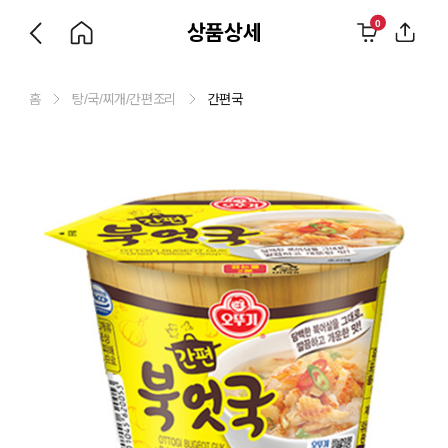
0
상품상세
홈
탕/국/찌개/간편조리
간편국