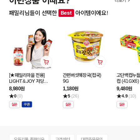
이런상품 어때요?
더보기
패밀리님들이 선택한
아이템이에요!
Best
[★패밀리마을 전용]
간편버섯해장국(컵국)
고단백컵누들
LIGHT&JOY 저당
9G
컵 (41GX6)
토마토 파스타소스
8,980원
1,180원
9,480원
600G
0
(0)
5
(26)
4.9
(10)
실온
실온
실온
오뚜기몰 존재이유
고객센터
대량주문문의