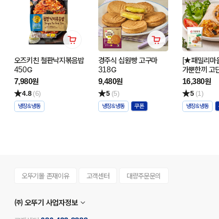
오즈키친 철판낙지볶음밥
경주식 십원빵 고구마
[★패밀리마을
450G
318G
가뿐한끼 고
닭가슴살 브
7,980원
9,480원
16,380원
콤비네이션 (1
4.8
(6)
5
(5)
5
(1)
냉장&냉동
냉장&냉동
냉장&냉동
오뚜기몰 존재이유
고객센터
대량주문문의
㈜ 오뚜기 사업자정보