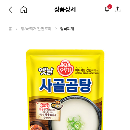
0
상품상세
홈
탕/국/찌개/간편조리
탕국찌개