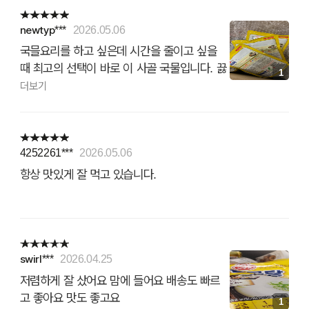
newtyp***
2026.05.06
국믈요리를 하고 싶은데 시간을 줄이고 싶을
때 최고의 선택이 바로 이 사골 국물입니다. 끓
1
이고 내용물 넣고 또 끓이면 끝입니다.
더보기
4252261***
2026.05.06
항상 맛있게 잘 먹고 있습니다.
swirl***
2026.04.25
저렴하게 잘 샀어요 맘에 들어요 배송도 빠르
고 좋아요 맛도 좋고요
1