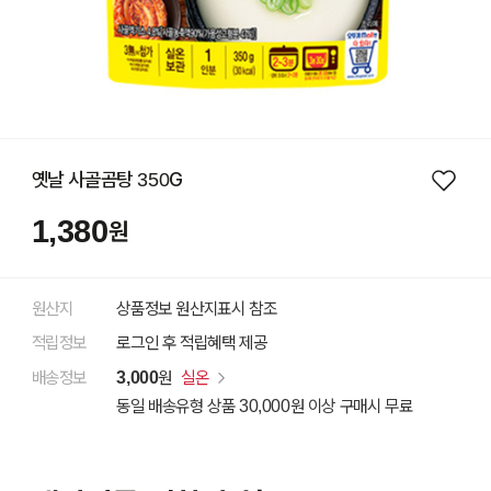
옛날 사골곰탕 350G
1,380
원
원산지
상품정보 원산지표시 참조
적립정보
로그인 후 적립혜택 제공
배송정보
3,000
원
실온
동일 배송유형 상품 30,000원 이상 구매시 무료