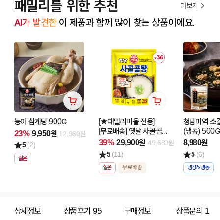
패밀리를 위한 추천
더보기
AI가 발견한
 이 제품과 함께 많이 찾는 상품이에요.
능이 삼계탕 900G
[★패밀리마을 전용]
청담미역 소
[무료배송] 옛날 사골곰탕
(냉동) 500G
23%
9,950원
12,980원
350G 36개
39%
29,900원
8,980원
49,680원
5
(2)
5
(11)
5
(6)
실온
실온
냉장&냉동
상세정보
상품후기
95
구매정보
상품문의
1