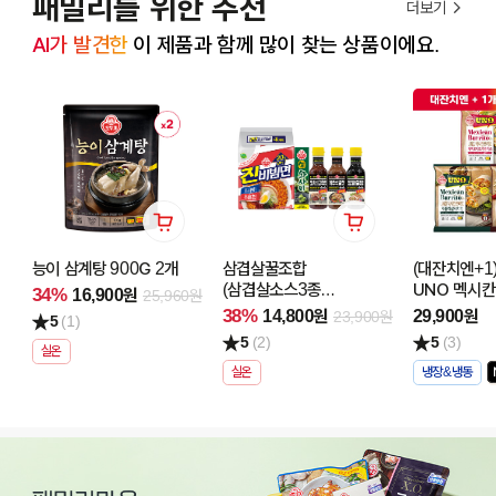
패밀리를 위한 추천
더보기
AI가 발견한
 이 제품과 함께 많이 찾는 상품이에요.
능이 삼계탕 900G 2개
삼겹살꿀조합
(대잔치엔+1)
(삼겹살소스3종
UNO 멕시칸
34%
16,900원
25,960원
+진비빔면
(125GX3) 
38%
14,800원
29,900원
23,900원
5
(1)
(156GX4)+생와사비
골라담기
5
(2)
5
(3)
43G)
(페퍼로니트
실온
치폴레살사치
실온
냉장&냉동