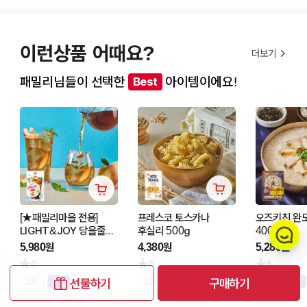
이런상품 어때요?
더보기
패밀리님들이 선택한
아이템이에요!
Best
[★패밀리마을 전용]
프레스코 토스카나
오즈키친 완
LIGHT&JOY 당을줄인
후실리 500g
400G
아이스티 복숭아맛(20T)
5,980원
4,380원
5,280원
240G
0
(0)
5
(2)
5
(2)
선물하기
구매하기
실온
실온
실온