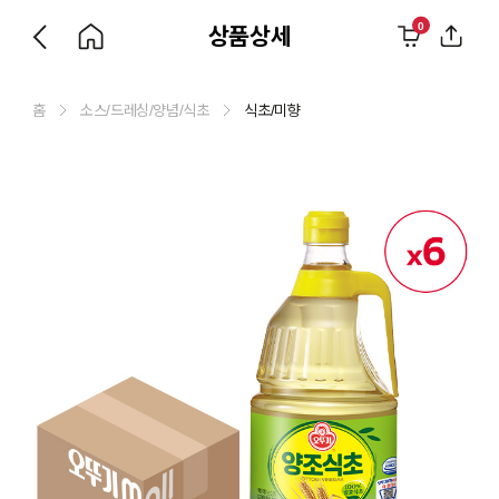
0
상품상세
홈
소스/드레싱/양념/식초
식초/미향