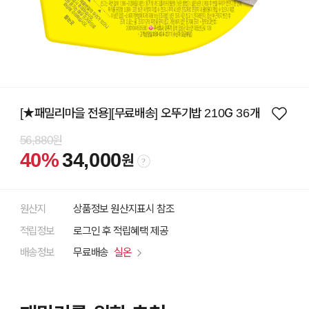
[★패밀리마을 전용][무료배송] 오뚜기밥 210G 36개
56,880원
40%
34,000
원
원산지
상품정보 원산지표시 참조
적립정보
로그인 후 적립혜택 제공
배송정보
무료배송
실온