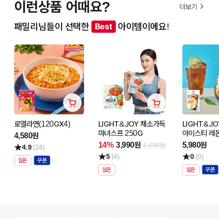
이런상품 어때요?
더보기
패밀리님들이 선택한
아이템이에요!
Best
로열라면(120GX4)
LIGHT&JOY 채소가득
LIGHT&J
마녀스프 250G
아이스티 레몬
4,580원
240G
14%
3,990원
5,980원
4,680원
4.9
(24)
5
(4)
0
(0)
실온
실온
실온