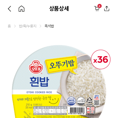
0
상품상세
홈
밥/죽/누룽지
즉석밥