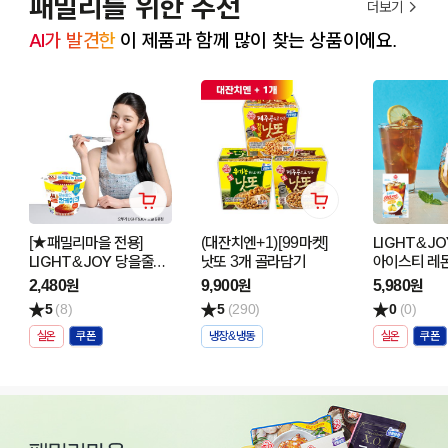
패밀리를 위한 추천
더보기
AI가 발견한
 이 제품과 함께 많이 찾는 상품이에요.
[★패밀리마을 전용]
(대잔치엔+1)[99마켓]
LIGHT&J
LIGHT&JOY 당을줄인
낫또 3개 골라담기
아이스티 레몬
쌀컵케이크 치즈 60G
240G
2,480원
9,900원
5,980원
5
(8)
5
(290)
0
(0)
실온
냉장&냉동
실온