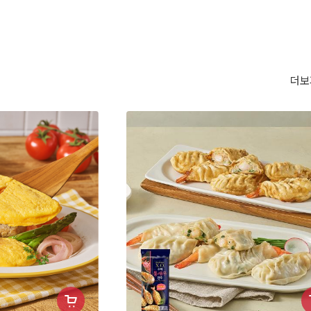
더보
장
장
바
바