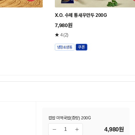
구
구
니
니
X.O. 수제 통새우만두 200G
담
담
기
기
7,980원
4
(2)
냉장&냉동
컵밥 미역국밥(증량) 200G
4,980원