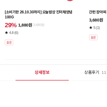
구
니
[소비기한 26.10.30까지] 오늘밥상 진미채양념
간편 장아찌
담
100G
기
3,680원
29%
1,880원
2,680원
5
(1)
4.8
(6)
실온
실온
상세정보
상품후기
11