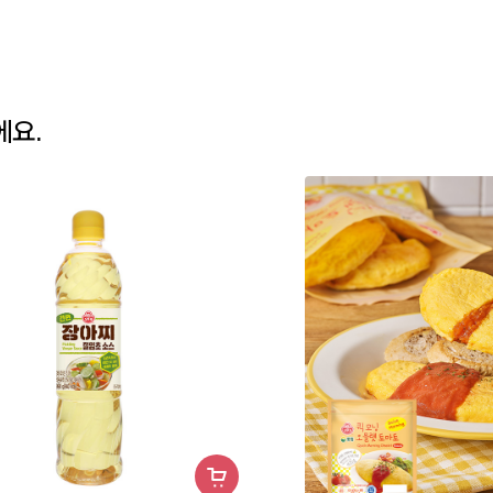
에요.
장
바