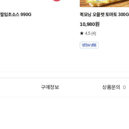
구
니
 절임초소스 990G
퀵모닝 오믈렛 토마토 300G
담
기
10,980원
4.5
(4)
냉장&냉동
구매정보
상품문의
0