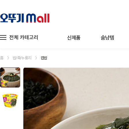
전체 카테고리
신제품
숨냠템
홈
밥/죽/누룽지
컵밥