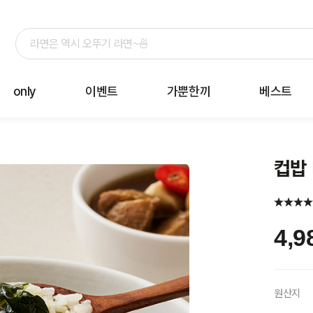
only
이벤트
가뿐한끼
베스트
컵밥 
4,9
원산지