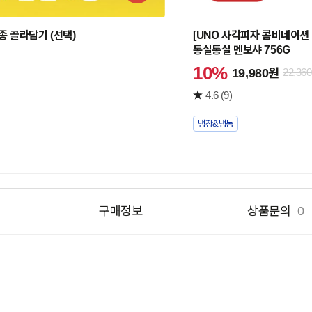
구
니
3종 골라담기 (선택)
[UNO 사각피자 콤비네이션 1
담
통실통실 멘보샤 756G
기
10%
19,980원
22,36
4.6
(9)
냉장&냉동
구매정보
상품문의
0