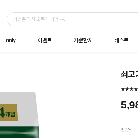
only
이벤트
가뿐한끼
베스트
쇠고기
5,9
원산지