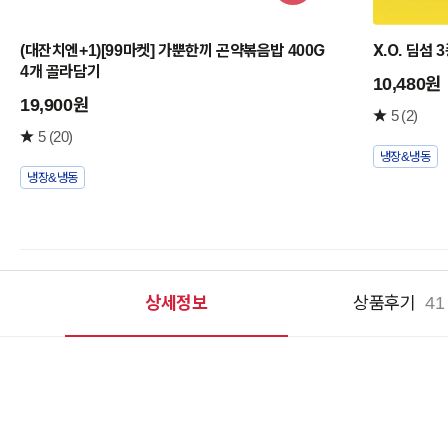
구
니
(대잔치엔+1)[99마켓] 가뿐한끼 곤약볶음밥 400G
X.O. 딤섬 
담
4개 골라담기
기
10,480원
19,900원
5
(2)
5
(20)
냉장&냉동
냉장&냉동
상세정보
상품후기
41