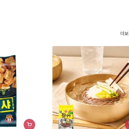
더보
장
장
바
바