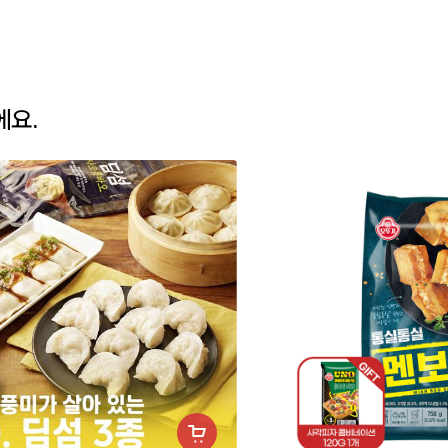
에요.
장
바