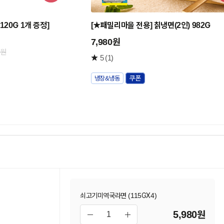
구
구
니
니
20G 1개 증정]
[★패밀리마을 전용] 칡냉면(2인) 982G
담
담
기
기
7,980원
0원
5
(1)
냉장&냉동
쇠고기미역국라면 (115GX4)
5,980원