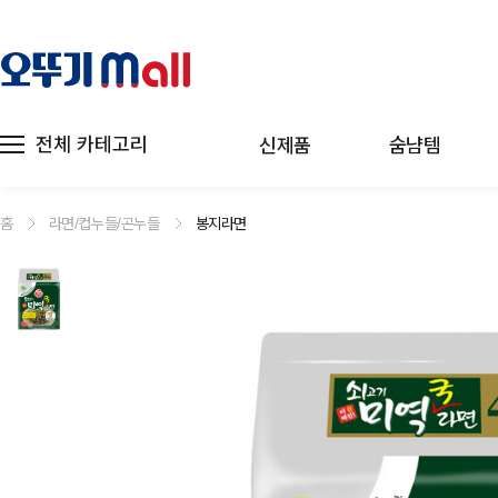
전체 카테고리
신제품
숨냠템
홈
라면/컵누들/곤누들
봉지라면