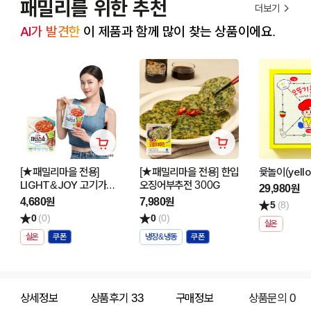
패밀리를 위한 추천
더보기
AI가 발견한
 이 제품과 함께 많이 찾는 상품이에요.
[★패밀리마을 전용]
[★패밀리마을 전용] 한입
윷놀이(yello
LIGHT&JOY 고기가득
오징어부추전 300G
29,980원
마녀스프 250G
4,680원
7,980원
5
(8)
0
(0)
0
(0)
실온
실온
냉장&냉동
상세정보
상품후기
33
구매정보
상품문의
0