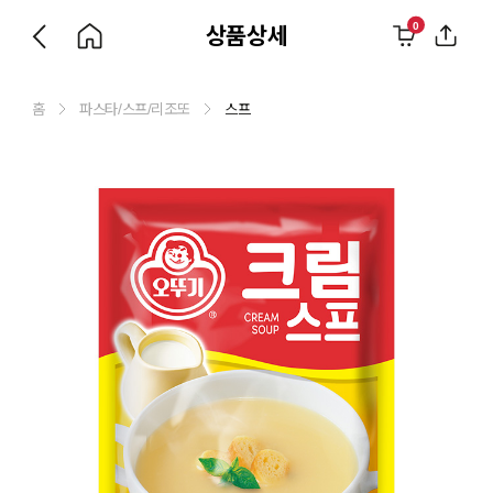
0
상품상세
홈
파스타/스프/리조또
스프