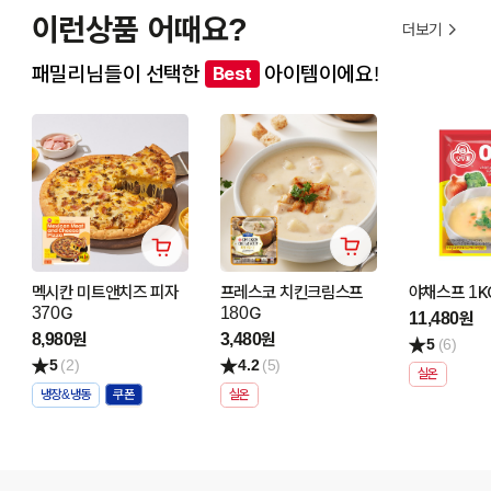
이런상품 어때요?
더보기
패밀리님들이 선택한
아이템이에요!
Best
멕시칸 미트앤치즈 피자
프레스코 치킨크림스프
야채스프 1K
370G
180G
11,480원
8,980원
3,480원
5
(6)
5
(2)
4.2
(5)
실온
냉장&냉동
실온