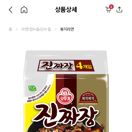
0
상품상세
홈
라면/컵누들/곤누들
봉지라면