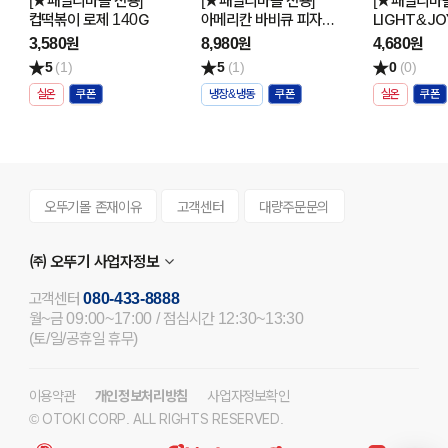
[★패밀리마을 전용]
[★패밀리마을 전용]
[★패밀리마을
컵떡볶이 로제 140G
아메리칸 바비큐 피자
LIGHT&J
382G
마녀스프 25
3,580원
8,980원
4,680원
5
(1)
5
(1)
0
(0)
실온
냉장&냉동
실온
오뚜기몰 존재이유
고객센터
대량주문문의
㈜ 오뚜기 사업자정보
고객센터
080-433-8888
월~금 09:00~17:00 / 점심시간 12:30~13:30
(토/일/공휴일 휴무)
이용약관
개인정보처리방침
사업자정보확인
© OTOKI CORP. ALL RIGHTS RESERVED.