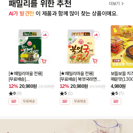
패밀리를 위한 추천
더보기
AI가 발견한
 이 제품과 함께 많이 찾는 상품이에요.
[★패밀리마을 전용]
[★패밀리마을 전용]
보들보들 치
[무료배송]
[무료배송] 북엇국라면
매운맛(130G
쇠고기미역국라면
(110GX4) 4개
12%
12%
20,980원
20,980원
4,980원
23,920원
23,920원
(115GX4) 4개
0
(0)
5
(1)
5
(7)
실온
실온
실온