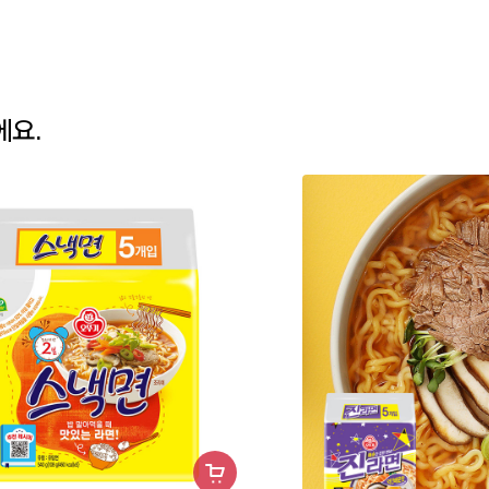
에요.
장
바