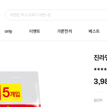
only
이벤트
가뿐한끼
베스트
진라면
3,9
원산지