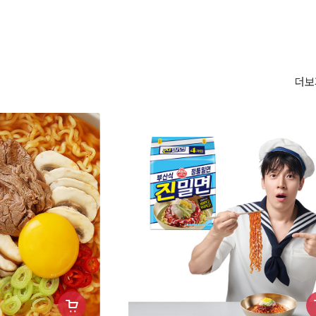
더보
장
장
바
바