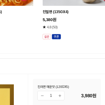
구
구
니
니
)
진밀면 (135GX4)
담
담
기
기
5,380원
4.8
(50)
실온
진라면 매운맛 (120GX5)
3,980원