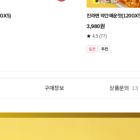
구
니
GX5)
진라면 약간매운맛(120GX5
담
기
3,980원
4.9
(77)
실온
7
구매정보
상품문의
13