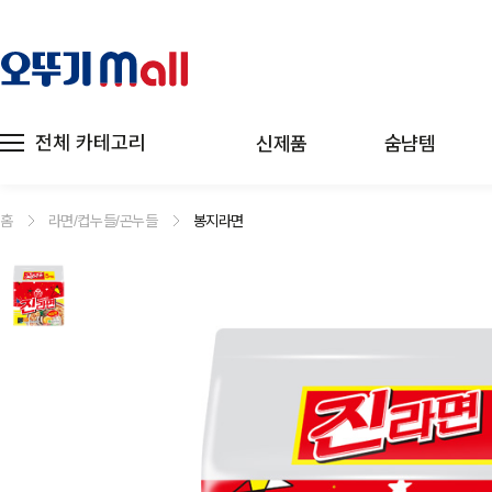
전체 카테고리
신제품
숨냠템
홈
라면/컵누들/곤누들
봉지라면