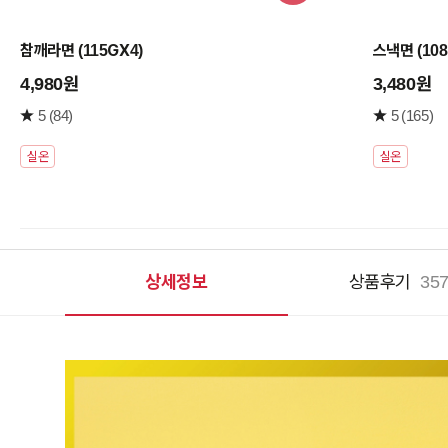
구
니
참깨라면 (115GX4)
스낵면 (108
담
기
4,980원
3,480원
5
(84)
5
(165)
실온
실온
상세정보
상품후기
35