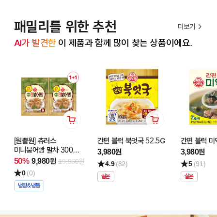
패밀리를 위한 추천
더보기
AI가 발견한
 이 제품과 함께 많이 찾는 상품이에요.
[원쁠원] 츄러스
간편 블럭 북엇국 52.5G
간편 블럭 미역
미니붕어빵 말차 300G
3,980원
3,980원
1+1
50%
9,980원
19,960원
4.9
(82)
5
(91)
0
(0)
실온
실온
냉장&냉동