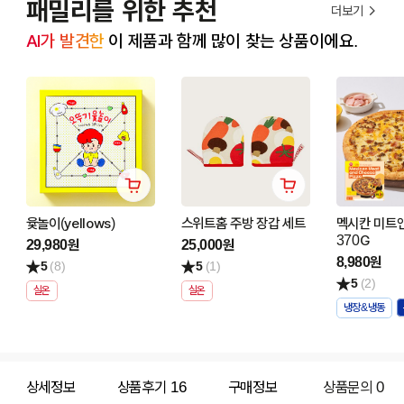
패밀리를 위한 추천
더보기
AI가 발견한
 이 제품과 함께 많이 찾는 상품이에요.
윷놀이(yellows)
스위트홈 주방 장갑 세트
멕시칸 미트
370G
29,980원
25,000원
8,980원
5
(8)
5
(1)
5
(2)
실온
실온
냉장&냉동
상세정보
상품후기
16
구매정보
상품문의
0