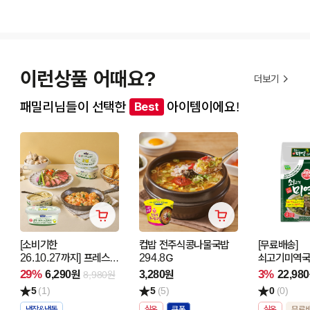
이런상품 어때요?
더보기
패밀리님들이 선택한
아이템이에요!
Best
[소비기한
컵밥 전주식콩나물국밥
[무료배송]
26.10.27까지] 프레스코
294.8G
쇠고기미역
갈릭버터 스프레드
(115GX4) 
29%
3%
6,290원
3,280원
22,98
8,980원
200G
5
(1)
5
(5)
0
(0)
냉장&냉동
실온
실온