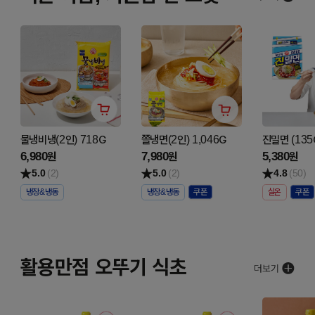
물냉비냉(2인) 718G
쫄냉면(2인) 1,046G
진밀면 (135
6,980
7,980
5,380
원
원
원
5.0
(2)
5.0
(2)
4.8
(50)
냉장&냉동
냉장&냉동
실온
활용만점 오뚜기 식초