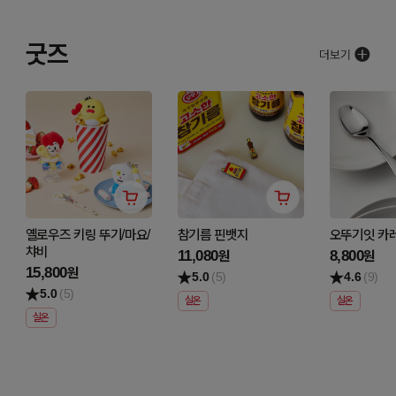
굿즈
옐로우즈 키링 뚜기/마요/
참기름 핀뱃지
오뚜기잇 카
챠비
11,080
8,800
원
원
15,800
원
5.0
(5)
4.6
(9)
5.0
(5)
실온
실온
실온