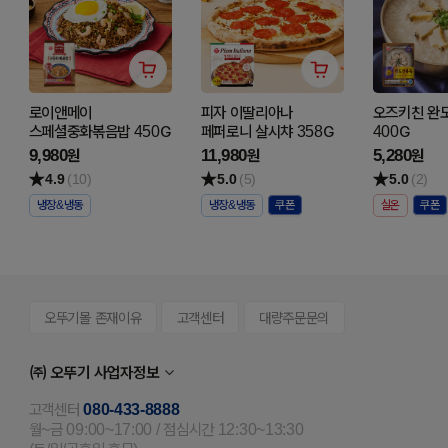
로이앤메이
피자 이딸리아나
오즈키친 완
스페셜중화볶음밥 450G
페퍼로니 살시챠 358G
400G
9,980
11,980
5,280
원
원
원
4.9
(10)
5.0
(5)
5.0
(2)
냉장&냉동
냉장&냉동
실온
오뚜기몰 존재이유
고객센터
대량주문문의
㈜ 오뚜기 사업자정보
고객센터
080-433-8888
월~금 09:00~17:00 / 점심시간 12:30~13:30