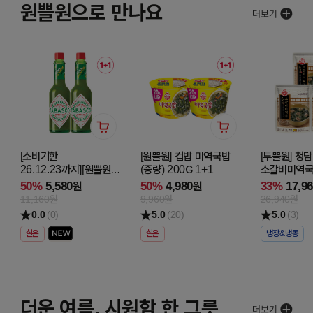
원쁠원으로 만나요
[소비기한
[원쁠원] 컵밥 미역국밥
[투쁠원] 청
26.12.23까지][원쁠원]
(증량) 200G 1+1
소갈비미역국 
타바스코 할라피뇨
2+1
50%
5,580
50%
4,980
33%
17,9
원
원
핫소스 60ML 1+1
11,160원
9,960원
26,940원
0.0
(0)
5.0
(20)
5.0
(3)
실온
실온
냉장&냉동
더운 여름, 시원함 한 그릇