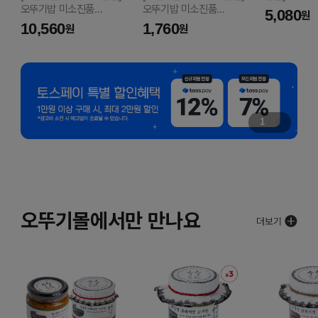
오뚜기밥 미소진품
오뚜기밥 미소진품
양념치킨소스 
5,080
원
(210GX6)
210G
10,560
1,760
원
원
1
/
4
오뚜기몰에서만 만나요