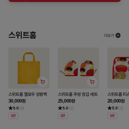
스위트홈
스위트홈 옐로우 앙팡백
스위트홈 주방 장갑 세트
스위트홈 티
30,000
25,000
20,000
원
원
원
0.0
(0)
5.0
(1)
5.0
(1)
실온
실온
실온