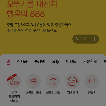
3
24
홈
신제품
숨냠템
only
이벤트
가뿐한끼
제주
패밀리 혜택
패밀리마을
컴백홈관
원쁠원
드립커피
선런칭