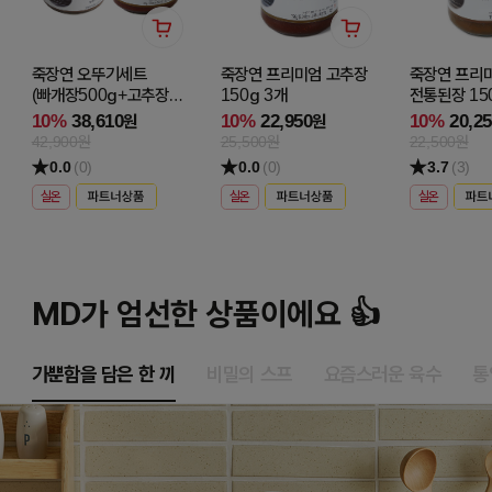
죽장연 오뚜기세트
죽장연 프리미엄 고추장
죽장연 프리
(빠개장500g+고추장50
150g 3개
전통된장 15
0g)
10%
38,610
10%
22,950
10%
20,2
원
원
42,900원
25,500원
22,500원
0.0
(0)
0.0
(0)
3.7
(3)
실온
실온
실온
MD가 엄선한 상품이에요 👍
가뿐함을 담은 한 끼
비밀의 스프
요즘스러운 육수
통