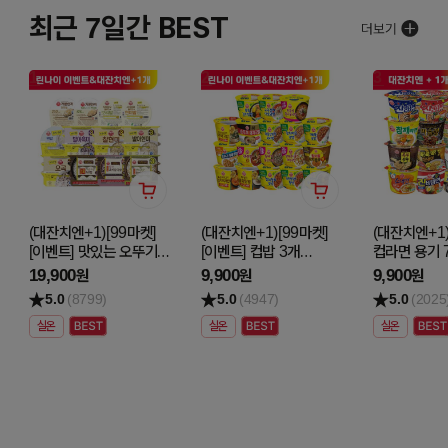
최근 7일간 BEST
1
2
3
(대잔치엔+1)[99마켓]
(대잔치엔+1)[99마켓]
(대잔치엔+1)
[이벤트] 맛있는 오뚜기밥
[이벤트] 컵밥 3개
컵라면 용기 
최대 4입 5개 골라담기
골라담기
골라담기
19,900
9,900
9,900
원
원
원
5.0
(8799)
5.0
(4947)
5.0
(2025
실온
실온
실온