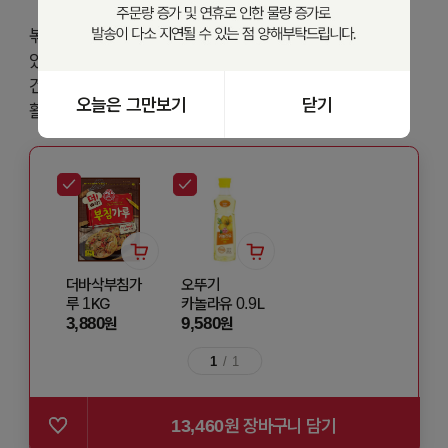
볶아 나온 요즘 미역은 불릴 필요 없이 편리하게 이용할 수
있어요! 부드러운 잎만 사용한 미역으로 아이 간식이나
건강식으로 만들어보세요. 간편하게 맛있게 다양한 요리에
오늘은 그만보기
닫기
활용해보세요
더바삭부침가
오뚜기
루 1KG
카놀라유 0.9L
3,880
9,580
원
원
1
/
1
13,460
원 장바구니 담기