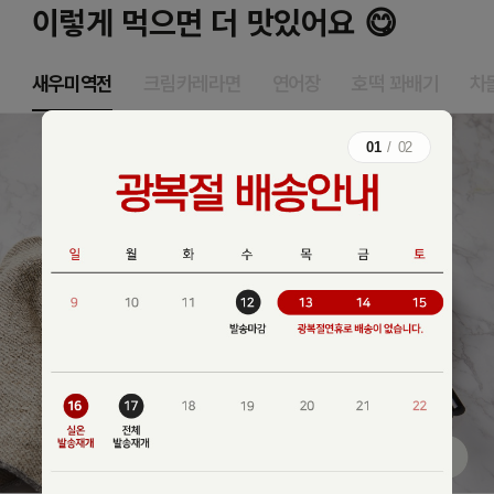
이렇게 먹으면 더 맛있어요 😋
새우미역전
크림카레라면
연어장
호떡 꽈배기
차
01
/
02