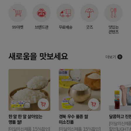
99마켓
브랜드관
무료배송
굿즈
맛있는
콘텐츠
새로움을 맛보세요
한 알 한 알 살아있는
경북 우수 품종 쌀
달콤하고 진한
명품 쌀!
미소진품
[이달의신제품
[이달의신제품 15%할인]
[이달의신제품 15%할인]
할인]LIGHT