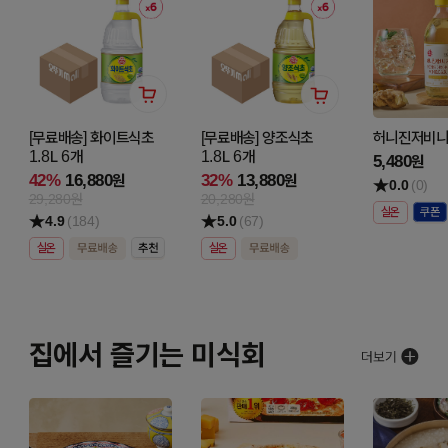
[무료배송] 화이트식초
[무료배송] 양조식초
허니진저비니거
1.8L 6개
1.8L 6개
5,480
원
42%
16,880
32%
13,880
원
원
0.0
(0)
29,280원
20,280원
실온
4.9
(184)
5.0
(67)
실온
실온
집에서 즐기는 미식회