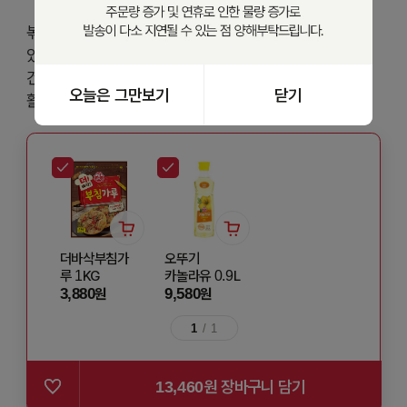
볶아 나온 요즘 미역은 불릴 필요 없이 편리하게 이용할 수
있어요! 부드러운 잎만 사용한 미역으로 아이 간식이나
건강식으로 만들어보세요. 간편하게 맛있게 다양한 요리에
오늘은 그만보기
닫기
활용해보세요
더바삭부침가
오뚜기
루 1KG
카놀라유 0.9L
3,880
9,580
원
원
1
/
1
13,460
원 장바구니 담기