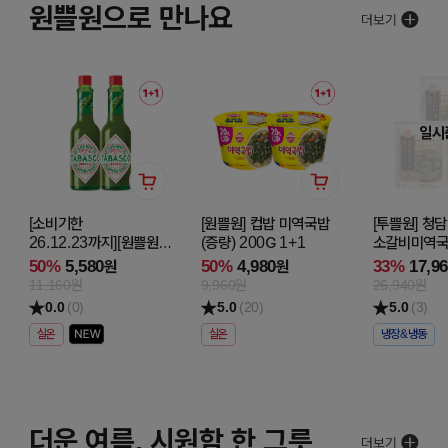
원쁠원으로 만나요
일시
[소비기한
[원쁠원] 컵밥 미역국밥
[투쁠원] 청
26.12.23까지][원쁠원]
(증량) 200G 1+1
소갈비미역국 
타바스코 할라피뇨
2+1
50%
5,580
50%
4,980
33%
17,9
원
원
핫소스 60ML 1+1
11,160원
9,960원
26,940원
0.0
(0)
5.0
(20)
5.0
(3)
실온
실온
냉장&냉동
더운 여름, 시원함 한 그릇