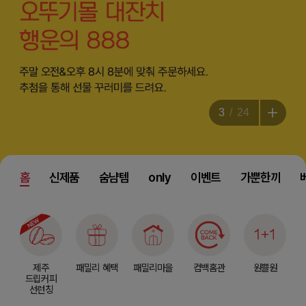
3
24
홈
신제품
숨냠템
only
이벤트
가뿐한끼
제주
패밀리 혜택
패밀리마을
컴백홈관
원쁠원
드립커피
선런칭