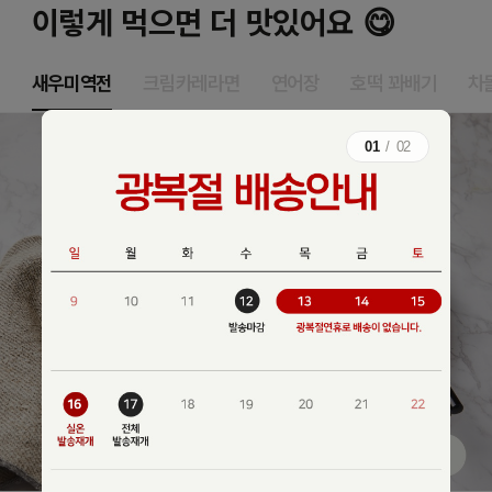
이렇게 먹으면 더 맛있어요 😋
새우미역전
크림카레라면
연어장
호떡 꽈배기
차
01
/
02