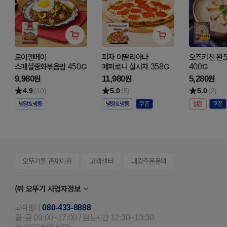
로이앤메이
피자 이딸리아나
오즈키친 완
스페셜중화볶음밥 450G
페퍼로니 살시챠 358G
400G
9,980
11,980
5,280
원
원
원
4.9
(10)
5.0
(5)
5.0
(2)
냉장&냉동
냉장&냉동
실온
오뚜기몰 존재이유
고객센터
대량주문문의
㈜ 오뚜기 사업자정보
고객센터
080-433-8888
월~금 09:00~17:00 / 점심시간 12:30~13:30