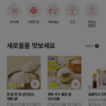
99마켓
브랜드관
무료배송
굿즈
맛있는
콘텐츠
새로움을 맛보세요
한 알 한 알 살아있는
경북 우수 품종 쌀
달콤하고 진한
명품 쌀!
미소진품
[이달의신제품
[이달의신제품 15%할인]
[이달의신제품 15%할인]
할인]LIGHT