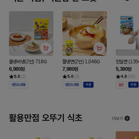
물냉비냉(2인) 718G
쫄냉면(2인) 1,046G
진밀면 (135
6,980
7,980
5,380
원
원
원
5.0
(2)
5.0
(2)
4.8
(50)
냉장&냉동
냉장&냉동
실온
활용만점 오뚜기 식초