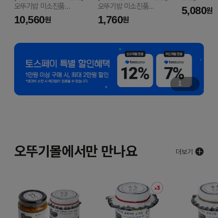
오뚜기밥 미소진품
오뚜기밥 미소진품
양념치킨소스 
5,080
원
(210GX6)
210G
10,560
1,760
원
원
1
/
4
오뚜기몰에서만 만나요