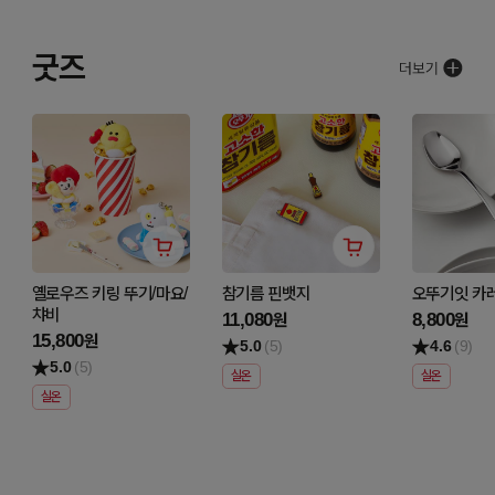
굿즈
옐로우즈 키링 뚜기/마요/
참기름 핀뱃지
오뚜기잇 카
챠비
11,080
8,800
원
원
15,800
원
5.0
(5)
4.6
(9)
5.0
(5)
실온
실온
실온