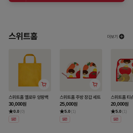
스위트홈
스위트홈 옐로우 앙팡백
스위트홈 주방 장갑 세트
스위트홈 티
30,000
25,000
20,000
원
원
원
0.0
(0)
5.0
(1)
5.0
(1)
실온
실온
실온