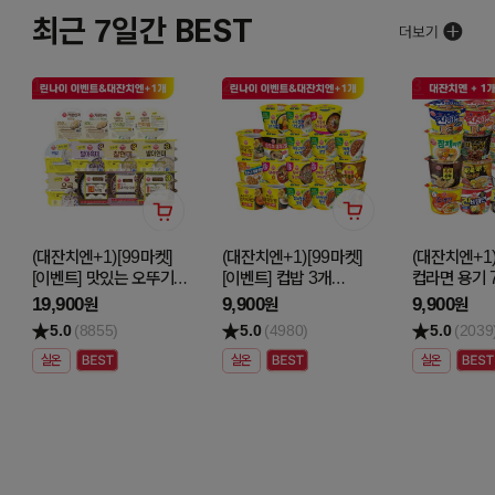
최근 7일간 BEST
1
2
3
(대잔치엔+1)[99마켓]
(대잔치엔+1)[99마켓]
(대잔치엔+1)
[이벤트] 맛있는 오뚜기밥
[이벤트] 컵밥 3개
컵라면 용기 
최대 4입 5개 골라담기
골라담기
골라담기
19,900
9,900
9,900
원
원
원
5.0
(8855)
5.0
(4980)
5.0
(2039
실온
실온
실온