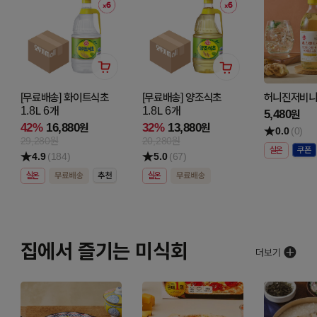
[무료배송] 화이트식초
[무료배송] 양조식초
허니진저비니거
1.8L 6개
1.8L 6개
5,480
원
42%
16,880
32%
13,880
원
원
0.0
(0)
29,280원
20,280원
실온
4.9
(184)
5.0
(67)
실온
실온
집에서 즐기는 미식회