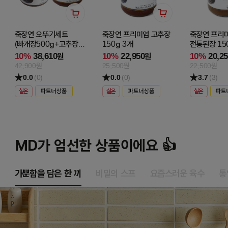
죽장연 오뚜기세트
죽장연 프리미엄 고추장
죽장연 프리
(빠개장500g+고추장50
150g 3개
전통된장 15
0g)
10%
38,610
10%
22,950
10%
20,2
원
원
42,900원
25,500원
22,500원
0.0
(0)
0.0
(0)
3.7
(3)
실온
실온
실온
MD가 엄선한 상품이에요 👍
가뿐함을 담은 한 끼
비밀의 스프
요즘스러운 육수
통