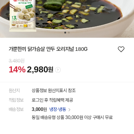
가뿐한끼 닭가슴살 만두 오리지널 180G
3,480원
14%
2,980
원
원산지
상품정보 원산지표시 참조
적립정보
로그인 후 적립혜택 제공
배송정보
3,000
원
냉장·냉동
동일 배송유형 상품 30,000원 이상 구매시 무료