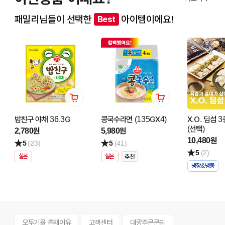
패밀리님들이 선택한
아이템이에요!
Best
밥친구 야채 36.3G
콩국수라면 (135GX4)
X.O. 딤섬 
(선택)
2,780원
5,980원
10,480원
5
(23)
5
(41)
5
(2)
실온
실온
냉장&냉동
오뚜기몰 존재이유
고객센터
대량주문문의