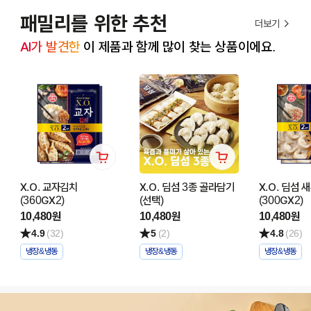
패밀리를 위한 추천
더보기
AI가 발견한
 이 제품과 함께 많이 찾는 상품이에요.
X.O. 교자김치
X.O. 딤섬 3종 골라담기
X.O. 딤섬 
(360GX2)
(선택)
(300GX2)
10,480원
10,480원
10,480원
4.9
(32)
5
(2)
4.8
(26)
냉장&냉동
냉장&냉동
냉장&냉동