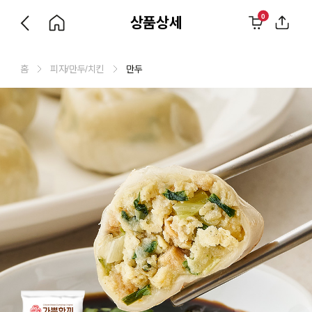
0
상품상세
홈
피자/만두/치킨
만두