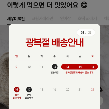
이렇게 먹으면 더 맛있어요 😋
새우미역전
크림카레라면
연어장
호떡 꽈배기
차
01
/
02