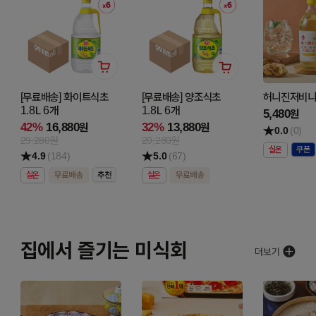
[무료배송] 화이트식초
[무료배송] 양조식초
허니진저비니거
1.8L 6개
1.8L 6개
5,480
원
42%
16,880
32%
13,880
원
원
0.0
(0)
29,280원
20,280원
실온
4.9
(184)
5.0
(67)
실온
실온
집에서 즐기는 미식회