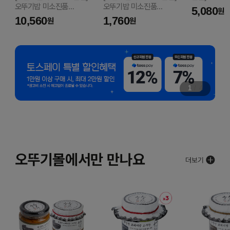
오뚜기밥 미소진품
오뚜기밥 미소진품
양념치킨소스 
5,080
원
(210GX6)
210G
10,560
1,760
원
원
1
/
4
오뚜기몰에서만 만나요