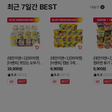
최근 7일간 BEST
1
2
3
(대잔치엔+1)[99마켓]
(대잔치엔+1)[99마켓]
(대잔치엔+1)
[이벤트] 맛있는 오뚜기밥
[이벤트] 컵밥 3개
컵라면 용기 
최대 4입 5개 골라담기
골라담기
골라담기
19,900
9,900
9,900
원
원
원
5.0
(8832)
5.0
(4975)
5.0
(2031
실온
실온
실온