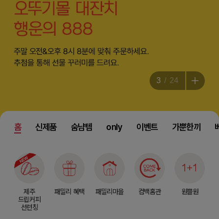
3
24
홈
신제품
숨냠템
only
이벤트
가뿐한끼
제주
패밀리 혜택
패밀리마을
컴백홈관
원쁠원
드립커피
선런칭