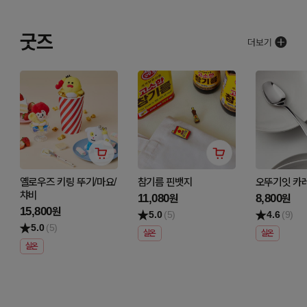
굿즈
옐로우즈 키링 뚜기/마요/
참기름 핀뱃지
오뚜기잇 카
챠비
11,080
8,800
원
원
15,800
원
5.0
(5)
4.6
(9)
5.0
(5)
실온
실온
실온