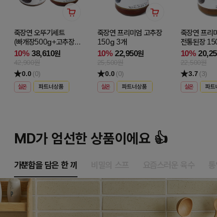
죽장연 오뚜기세트
죽장연 프리미엄 고추장
죽장연 프리
(빠개장500g+고추장50
150g 3개
전통된장 15
0g)
10%
38,610
10%
22,950
10%
20,2
원
원
42,900원
25,500원
22,500원
0.0
(0)
0.0
(0)
3.7
(3)
실온
실온
실온
MD가 엄선한 상품이에요 👍
가뿐함을 담은 한 끼
비밀의 스프
요즘스러운 육수
통