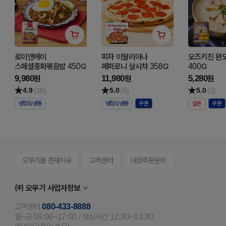
로이앤메이
피자 이딸리아나
오즈키친 완
스페셜중화볶음밥 450G
페퍼로니 살시챠 358G
400G
9,980
11,980
5,280
원
원
원
4.9
(10)
5.0
(5)
5.0
(2)
냉장&냉동
냉장&냉동
실온
오뚜기몰 존재이유
고객센터
대량주문문의
㈜ 오뚜기 사업자정보
고객센터
080-433-8888
월~금 09:00~17:00 / 점심시간 12:30~13:30