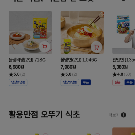
물냉비냉(2인) 718G
쫄냉면(2인) 1,046G
진밀면 (135
6,980
7,980
5,380
원
원
원
5.0
(2)
5.0
(2)
4.8
(50)
냉장&냉동
냉장&냉동
실온
활용만점 오뚜기 식초