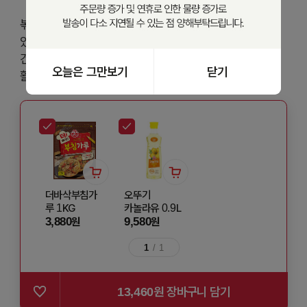
볶아 나온 요즘 미역은 불릴 필요 없이 편리하게 이용할 수
있어요! 부드러운 잎만 사용한 미역으로 아이 간식이나
건강식으로 만들어보세요. 간편하게 맛있게 다양한 요리에
오늘은 그만보기
닫기
활용해보세요
더바삭부침가
오뚜기
루 1KG
카놀라유 0.9L
3,880
9,580
원
원
1
/
1
13,460
원 장바구니 담기