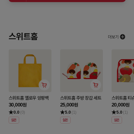
스위트홈
스위트홈 옐로우 앙팡백
스위트홈 주방 장갑 세트
스위트홈 티
30,000
25,000
20,000
원
원
원
0.0
(0)
5.0
(1)
5.0
(1)
실온
실온
실온