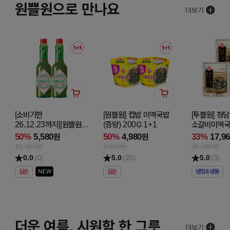
원쁠원으로 만나요
[소비기한
[원쁠원] 컵밥 미역국밥
[투쁠원] 청
26.12.23까지][원쁠원]
(증량) 200G 1+1
소갈비미역국 
타바스코 할라피뇨
2+1
50%
5,580
50%
4,980
33%
17,9
원
원
핫소스 60ML 1+1
11,160원
9,960원
26,940원
0.0
(0)
5.0
(20)
5.0
(3)
실온
실온
냉장&냉동
더운 여름, 시원함 한 그릇