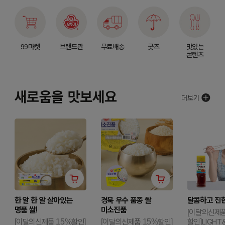
99마켓
브랜드관
무료배송
굿즈
맛있는
콘텐츠
새로움을 맛보세요
한 알 한 알 살아있는
경북 우수 품종 쌀
달콤하고 진한
명품 쌀!
미소진품
[이달의신제품
[이달의신제품 15%할인]
[이달의신제품 15%할인]
할인]LIGHT