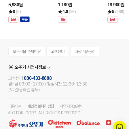
240G
파스타 소스 
5,980원
1,180원
19,900원
골라담기
0
(0)
4.8
(96)
5
(288)
실온
실온
실온
오뚜기몰 존재이유
고객센터
대량주문문의
㈜ 오뚜기 사업자정보
고객센터
080-433-8888
월~금 09:00~17:00 / 점심시간 12:30~13:30
(토/일/공휴일 휴무)
이용약관
개인정보처리방침
사업자정보확인
© OTOKI CORP. ALL RIGHTS RESERVED.