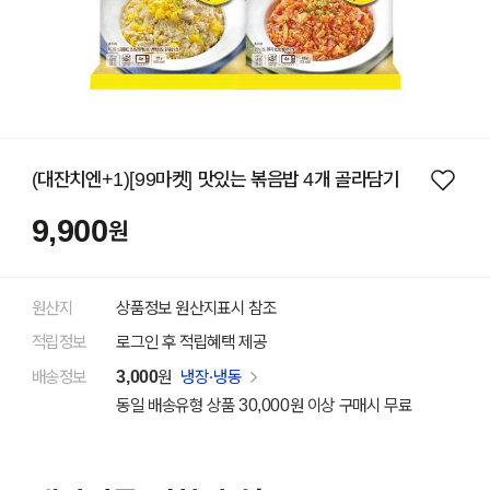
(대잔치엔+1)[99마켓] 맛있는 볶음밥 4개 골라담기
9,900
원
원산지
상품정보 원산지표시 참조
적립정보
로그인 후 적립혜택 제공
배송정보
3,000
원
냉장·냉동
동일 배송유형 상품 30,000원 이상 구매시 무료