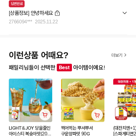
답변완료
[상품정보] 안녕하세요
2766094***
2025.11.22
이런상품 어때요?
더보기
패밀리님들이 선택한
아이템이에요!
Best
LIGHT&JOY 당을줄인
찍어먹는 뿌셔뿌셔
(대잔치엔+1)
아이스티 복숭아맛(20T)
구운양파맛 90G
[스파게티면2