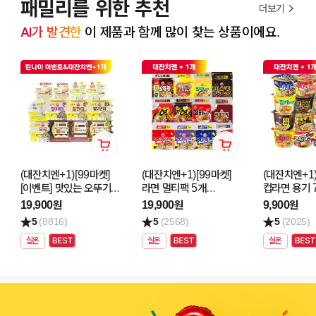
패밀리를 위한 추천
더보기
AI가 발견한
 이 제품과 함께 많이 찾는 상품이에요.
(대잔치엔+1)[99마켓]
(대잔치엔+1)[99마켓]
(대잔치엔+1)
[이벤트] 맛있는 오뚜기밥
라면 멀티팩 5개
컵라면 용기 
최대 4입 5개 골라담기
골라담기
골라담기
19,900원
19,900원
9,900원
5
(8816)
5
(2568)
5
(2025)
실온
실온
실온