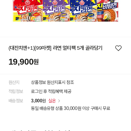
(대잔치엔+1)[99마켓] 라면 멀티팩 5개 골라담기
19,900
원
원산지
상품정보 원산지표시 참조
적립정보
로그인 후 적립혜택 제공
배송정보
3,000
원
실온
동일 배송유형 상품 30,000원 이상 구매시 무료