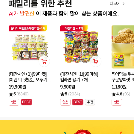
패밀리를 위한 추천
더보기
AI가 발견한
 이 제품과 함께 많이 찾는 상품이에요.
(대잔치엔+1)[99마켓]
(대잔치엔+1)[99마켓]
찍어먹는 뿌
[이벤트] 맛있는 오뚜기밥
컵라면 용기 7개
구운양파맛 9
최대 4입 5개 골라담기
골라담기
19,900원
9,900원
1,180원
5
(8840)
5
(2034)
4.8
(96)
실온
실온
실온