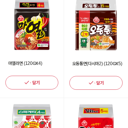
마열라면 (120GX4)
오동통면(다시마2) (120GX5)
담기
담기