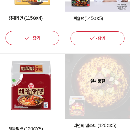
참깨라면 (115GX4)
짜슐랭(145GX5)
담기
담기
일시품절
라면의 맵쏘디 (120GX5)
해물짬뽕 (120GX5)