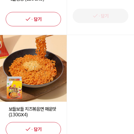
담기
담기
보들보들 치즈볶음면 매운맛
(130GX4)
담기