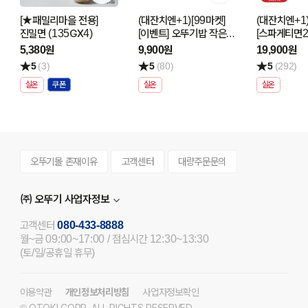
[★패밀리마을 전용]
(대잔치엔+1)[99마켓]
(대잔치엔+1)
진밀면 (135GX4)
[이벤트] 오뚜기밥 작은밥
[스파게티면2
3입 3개 골라담기
파스타 소스 
5,380원
9,900원
19,900원
골라담기
5
(3)
5
(80)
5
(292)
실온
실온
실온
오뚜기몰 존재이유
고객센터
대량주문문의
㈜ 오뚜기 사업자정보
고객센터
080-433-8888
월~금 09:00~17:00 / 점심시간 12:30~13:30
(토/일/공휴일 휴무)
이용약관
개인정보처리방침
사업자정보확인
© OTOKI CORP. ALL RIGHTS RESERVED.