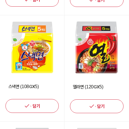
담기
스낵면 (108GX5)
열라면 (120GX5)
담기
담기