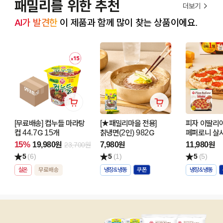
패밀리를 위한 추천
더보기
AI가 발견한
 이 제품과 함께 많이 찾는 상품이에요.
[무료배송] 컵누들 마라탕
[★패밀리마을 전용]
피자 이딸리
컵 44.7G 15개
칡냉면(2인) 982G
페퍼로니 살시
15%
19,980원
7,980원
11,980원
23,700원
5
(6)
5
(1)
5
(5)
실온
냉장&냉동
냉장&냉동