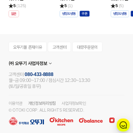
5
(125)
5
(1)
5
(5)
실온
냉장&냉동
냉장&냉동
오뚜기몰 존재이유
고객센터
대량주문문의
㈜ 오뚜기 사업자정보
고객센터
080-433-8888
월~금 09:00~17:00 / 점심시간 12:30~13:30
(토/일/공휴일 휴무)
이용약관
개인정보처리방침
사업자정보확인
© OTOKI CORP. ALL RIGHTS RESERVED.