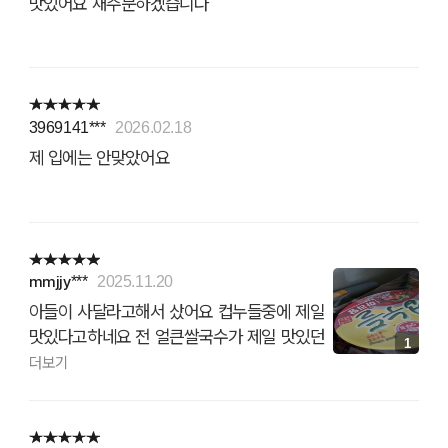
맛있어요 재주문하겠습니다
3969141***
2026.02.18
제 입에는 안맞았어요
mmjjy***
2025.11.20
아들이 사달라고해서 샀어요 컵누들중에 제일
맛있다고하네요 전 얼큰쌀국수가 제일 맛있던
1
데...
더보기
암튼 잘 먹겠습니다