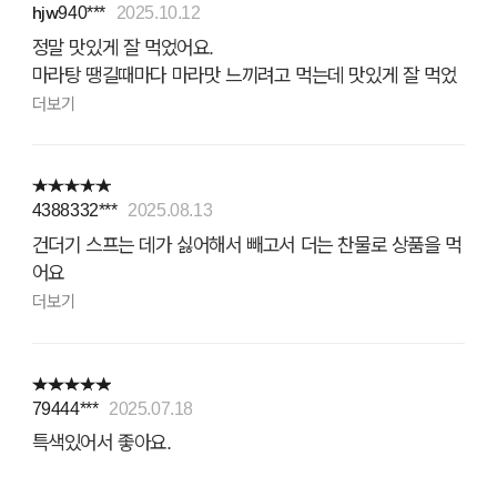
hjw940***
2025.10.12
정말 맛있게 잘 먹었어요.
마라탕 땡길때마다 마라맛 느끼려고 먹는데 맛있게 잘 먹었
어요.
더보기
4388332***
2025.08.13
건더기 스프는 데가 싫어해서 빼고서 더는 찬물로 상품을 먹
어요
더보기
79444***
2025.07.18
특색있어서 좋아요.