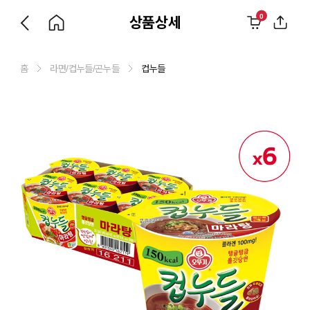
0
상품상세
홈
라면/컵누들/곤누들
컵누들