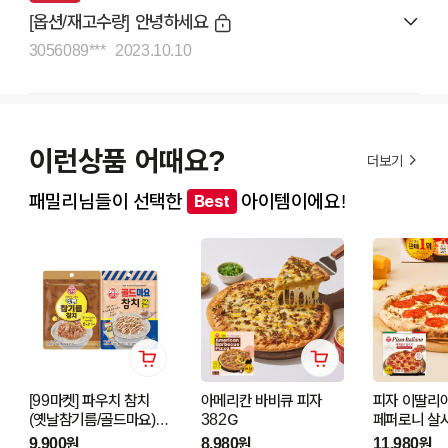
[옵션/재고수량] 안녕하세요
3056089***
2023.10.10
이런상품 어때요?
더보기
패밀리님들이 선택한
아이템이에요!
Best
[99마켓] 파우치 참치
아메리칸 바비큐 피자
피자 이딸리
(옛날참기름/골드마요)
382G
페퍼로니 살시
5개 골라담기
9,900원
8,980원
11,980원