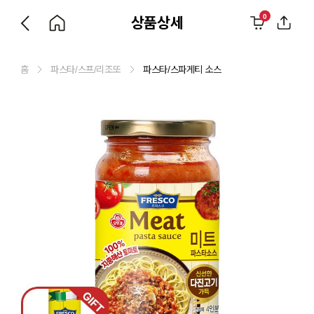
0
상품상세
홈
파스타/스프/리조또
파스타/스파게티 소스