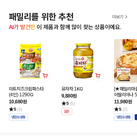
패밀리를 위한 추천
더보기
AI가 발견한
 이 제품과 함께 많이 찾는 상품이에요.
미트치즈크림파스타
유자차 1KG
[★패밀리마을
(4인) 1290G
이딸리아나 
9,880원
361G
10,680원
11,980원
5
(5)
5
(3)
5
(2)
실온
냉장&냉동
냉장&냉동