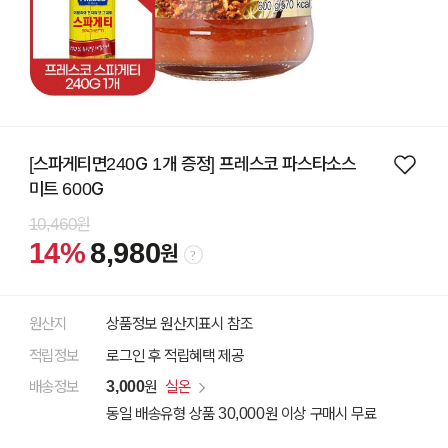
[스파게티면240G 1개 증정] 프레스코 파스타소스
미트 600G
10,460원
14%
8,980
원
원산지
상품정보 원산지표시 참조
적립정보
로그인 후 적립혜택 제공
배송정보
3,000
원
실온
동일 배송유형 상품 30,000원 이상 구매시 무료