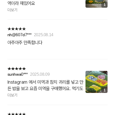
역이라 재밌어요
1
더보기
nh@607d7***
2025.08.14
아주아주 만족합니다
sunhwa0***
2025.08.09
Instagram 에서 미역과 참치 귀리를 넣고 만
든 밥을 보고 요즘 미역을 구매했어요. 먹기도
1
간편하고 소 포장이라서 진짜 괜찮은데요.
더보기