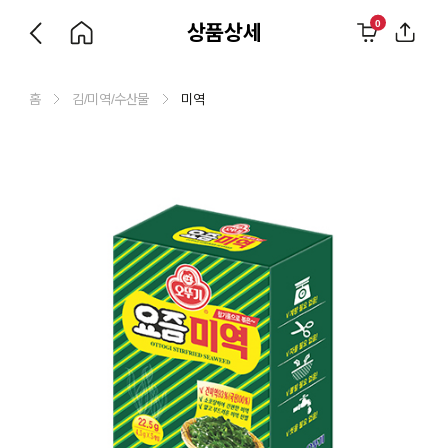
0
상품상세
홈
김/미역/수산물
미역