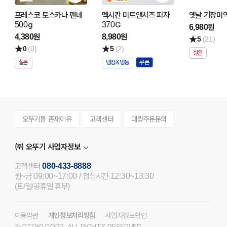
프레스코 토스카나 펜네
멕시칸 미트앤치즈 피자
옛날 기장미역
500g
370G
6,980원
4,380원
8,980원
5
(21)
0
(0)
5
(2)
실온
실온
냉장&냉동
오뚜기몰 존재이유
고객센터
대량주문문의
㈜ 오뚜기 사업자정보
고객센터
080-433-8888
월~금 09:00~17:00 / 점심시간 12:30~13:30
(토/일/공휴일 휴무)
이용약관
개인정보처리방침
사업자정보확인
© OTOKI CORP. ALL RIGHTS RESERVED.