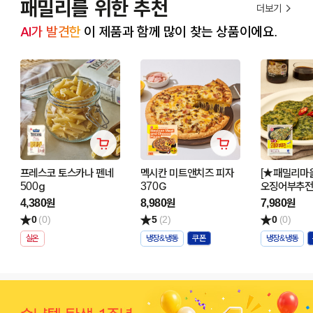
패밀리를 위한 추천
더보기
AI가 발견한
 이 제품과 함께 많이 찾는 상품이에요.
프레스코 토스카나 펜네
멕시칸 미트앤치즈 피자
[★패밀리마을
500g
370G
오징어부추전 
4,380원
8,980원
7,980원
0
(0)
5
(2)
0
(0)
실온
냉장&냉동
냉장&냉동