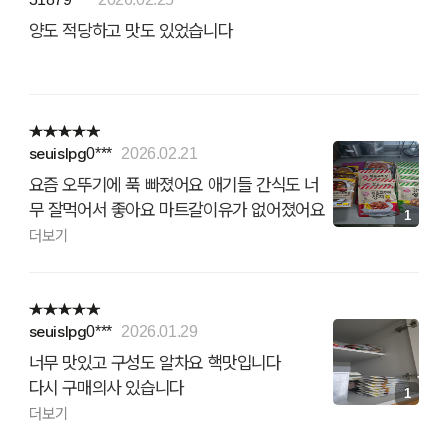
양도 적당하고 맛도 있었습니다
seuislpg0***
2026.02.21
요즘 오뚜기에 푹 빠졌어요 애기들 간식도 너
무 잘먹어서 좋아요 마트갈이유가 없어졌어요
1
핵맛이라는 애기들 평가 재구매 합니다 ❤️
더보기
seuislpg0***
2026.01.29
너무 맛있고 구성도 알차요 핵맛입니다
다시 구매의사 있습니다
1
저녁 식사로 짱입니다 👍
더보기