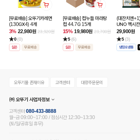
[무료배송] 오뚜기카레면
[무료배송] 컵누들 마라탕
(대잔치엔+1)
(130GX4) 4개
컵 44.7G 15개
UNO 멕시칸
(125GX3) 
3%
15%
22,980원
19,980원
29,900원
23,920원
23,700원
골라담기
0
(0)
5
(6)
5
(3)
(페퍼로니트
치폴레살사치
실온
실온
냉장&냉동
오뚜기몰 존재이유
고객센터
대량주문문의
㈜ 오뚜기 사업자정보
고객센터
080-433-8888
월~금 09:00~17:00 / 점심시간 12:30~13:30
(토/일/공휴일 휴무)