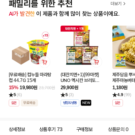
패밀리를 위한 추천
더보기
AI가 발견한
 이 제품과 함께 많이 찾는 상품이에요.
[무료배송] 컵누들 마라탕
(대잔치엔+1)[99마켓]
제주담음 뿌
컵 44.7G 15개
UNO 멕시칸 브리또
제주마농버터
(125GX3) 3개
15%
19,980원
29,900원
1,180원
23,700원
골라담기
5
(6)
5
(3)
4.9
(99)
(페퍼로니트리플치즈/
치폴레살사치킨/불고기)
실온
냉장&냉동
실온
상세정보
상품후기
73
구매정보
상품문의
0