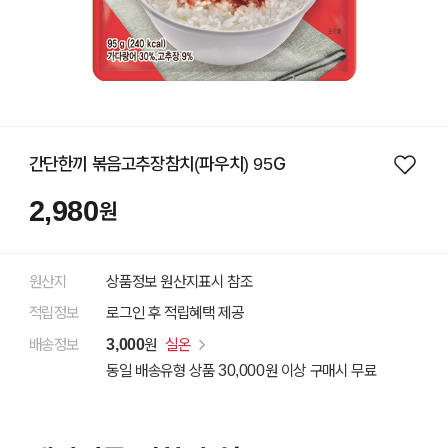
간단한끼 볶음고추장참치(파우치) 95G
2,980
원
원산지
상품정보 원산지표시 참조
적립정보
로그인 후 적립혜택 제공
배송정보
3,000
원
실온
동일 배송유형 상품 30,000원 이상 구매시 무료