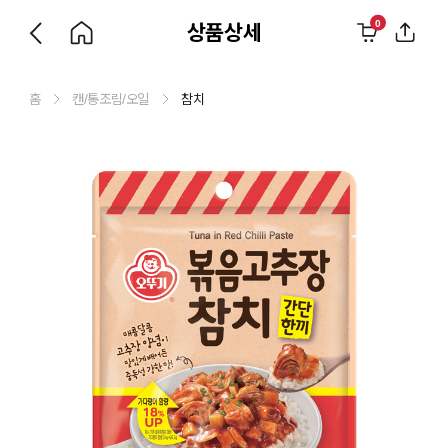
0
상품상세
홈
캔/통조림/오일
참치