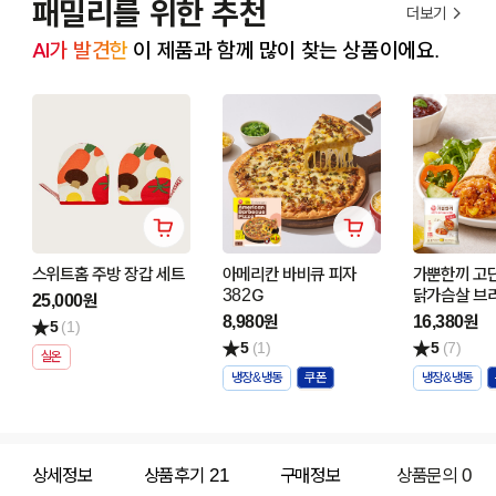
패밀리를 위한 추천
더보기
AI가 발견한
 이 제품과 함께 많이 찾는 상품이에요.
스위트홈 주방 장갑 세트
아메리칸 바비큐 피자
가뿐한끼 고
382G
닭가슴살 브
25,000원
매콤불닭 (12
8,980원
16,380원
5
(1)
5
(1)
5
(7)
실온
냉장&냉동
냉장&냉동
상세정보
상품후기
21
구매정보
상품문의
0