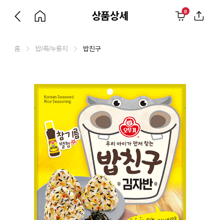
0
상품상세
홈
밥/죽/누룽지
밥친구