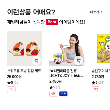
이런상품 어때요?
더보기
패밀리님들이 선택한
아이템이에요!
Best
스위트홈 주방 장갑 세트
[★패밀리마을 전용]
밥친구 야채 3
LIGHT&JOY 당을줄인
25,000원
2,780원
쌀컵케이크 초코 60G
2,480원
5
(1)
5
(23)
5
(7)
실온
실온
실온