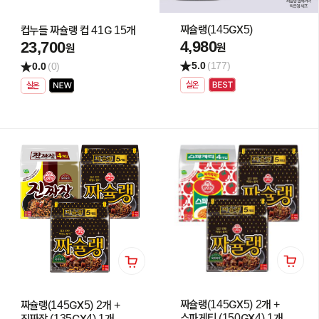
짜슐랭(145GX5)
컵누들 짜슐랭 컵 41G 15개
4,980
23,700
원
원
5.0
(177)
0.0
(0)
실온
실온
짜슐랭(145GX5) 2개 +
짜슐랭(145GX5) 2개 +
스파게티 (150GX4) 1개
진짜장 (135GX4) 1개