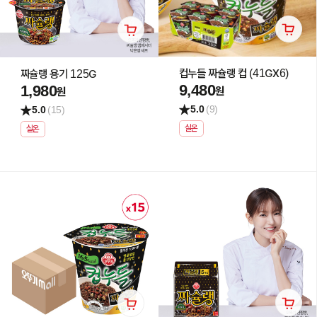
컵누들 짜슐랭 컵 (41GX6)
짜슐랭 용기 125G
9,480
1,980
원
원
5.0
(9)
5.0
(15)
실온
실온