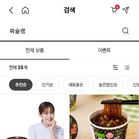
0
검색
전체 상품
이벤트
전체
16
개
추천순
인기순
새로움순
높은할인순
신