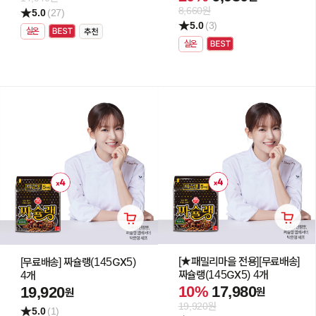
8,660원
5.0
(27)
5.0
(3)
실온
실온
[★패밀리마을 전용][무료배송]
[무료배송] 짜슐랭(145GX5)
짜슐랭(145GX5) 4개
4개
10%
17,980
19,920
원
원
19,920원
5.0
(1)