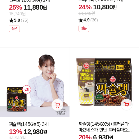
24%
10,800
25%
11,880
원
원
14,140원
15,740원
4.9
(36)
5.0
(75)
실온
실온
짜슐랭(145GX5)+트러플과
짜슐랭(145GX5) 3개
마요네스가 만난 트러플마요
13%
12,980
원
200G
20%
6,930
원
14,940원