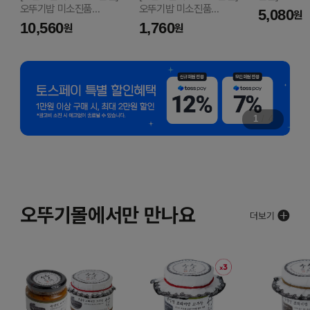
오뚜기밥 미소진품
오뚜기밥 미소진품
양념치킨소스 
5,080
원
(210GX6)
210G
10,560
1,760
원
원
1
/
4
오뚜기몰에서만 만나요