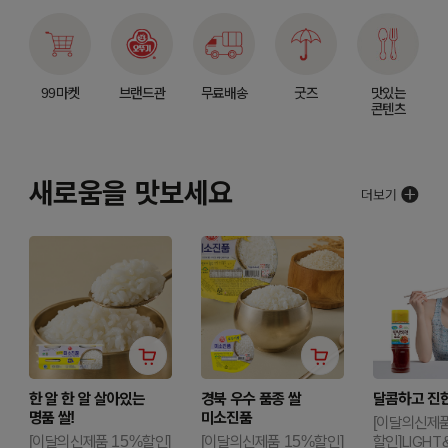
99마켓
브랜드관
무료배송
굿즈
맛있는
콘텐츠
새로움을 맛보세요
한 알 한 알 살아있는
경북 우수 품종 쌀
달콤하고 진한
명품 쌀!
미소진품
[이달의신제품
[이달의신제품 15%할인]
[이달의신제품 15%할인]
할인]LIGHT