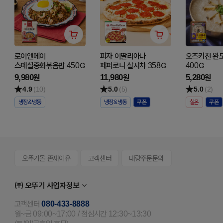
로이앤메이
피자 이딸리아나
오즈키친 완
스페셜중화볶음밥 450G
페퍼로니 살시챠 358G
400G
9,980
11,980
5,280
원
원
원
4.9
(10)
5.0
(5)
5.0
(2)
냉장&냉동
냉장&냉동
실온
오뚜기몰 존재이유
고객센터
대량주문문의
㈜ 오뚜기 사업자정보
고객센터
080-433-8888
월~금 09:00~17:00 / 점심시간 12:30~13:30