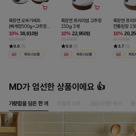
죽장연 오뚜기세트
죽장연 프리미엄 고추장
죽장연 프리
(빠개장500g+고추장50
150g 3개
전통된장 15
0g)
10%
38,610
10%
22,950
10%
20,2
원
원
42,900원
25,500원
22,500원
0.0
(0)
0.0
(0)
3.7
(3)
실온
실온
실온
MD가 엄선한 상품이에요 👍
가뿐함을 담은 한 끼
비밀의 스프
요즘스러운 육수
통