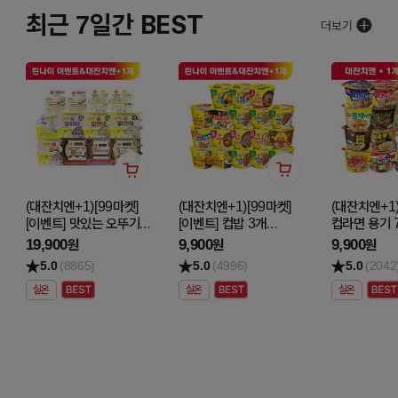
최근 7일간 BEST
1
2
3
(대잔치엔+1)[99마켓]
(대잔치엔+1)[99마켓]
(대잔치엔+1)
[이벤트] 맛있는 오뚜기밥
[이벤트] 컵밥 3개
컵라면 용기 
최대 4입 5개 골라담기
골라담기
골라담기
19,900
9,900
9,900
원
원
원
5.0
(8865)
5.0
(4996)
5.0
(2042
실온
실온
실온