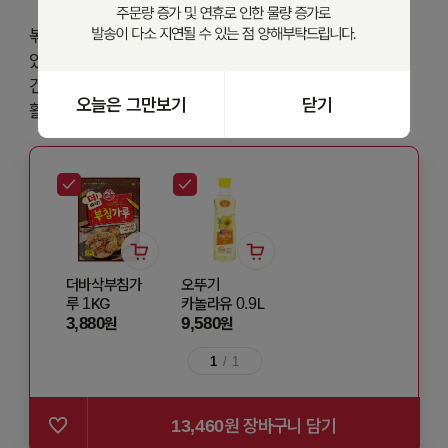
볶아 나온 요즘 미역은 불릴 필요 없이 편리하게 이용할 수
있어요! 부드러운 잎만 사용한 미역으로 아이 간식이나
건강식으로 만들어보세요. 간편하게 맛있게 다양한 요리에
오늘은 그만보기
닫기
활용해보세요
더바삭부침가
오뚜기
루 1KG
카놀라유 0.9L
3,880
9,580
원
원
1
/
1
13,460
원 장바구니 담기