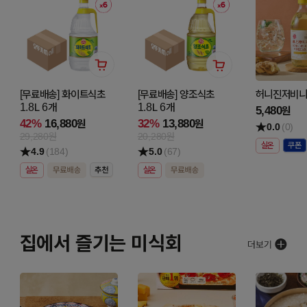
[무료배송] 화이트식초
[무료배송] 양조식초
허니진저비니거
1.8L 6개
1.8L 6개
5,480
원
42%
16,880
32%
13,880
원
원
0.0
(0)
29,280원
20,280원
실온
4.9
(184)
5.0
(67)
실온
실온
집에서 즐기는 미식회