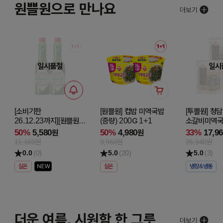
원쁠원으로 만나요
일시품절
일시
[소비기한
[원쁠원] 컵밥 미역국밥
[투쁠원] 청
26.12.23까지][원쁠원]
(증량) 200G 1+1
소갈비미역국 
타바스코 할라피뇨
2+1
50%
5,580
50%
4,980
33%
17,9
원
원
핫소스 60ML 1+1
11,160원
9,960원
26,940원
0.0
(0)
5.0
(20)
5.0
(3)
실온
실온
냉장&냉동
더운 여름, 시원함 한 그릇