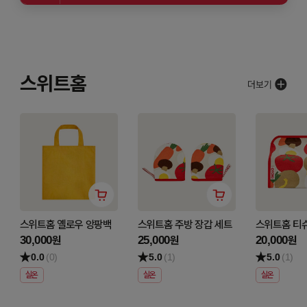
스위트홈
스위트홈 옐로우 앙팡백
스위트홈 주방 장갑 세트
스위트홈 티
30,000
25,000
20,000
원
원
원
0.0
(0)
5.0
(1)
5.0
(1)
실온
실온
실온