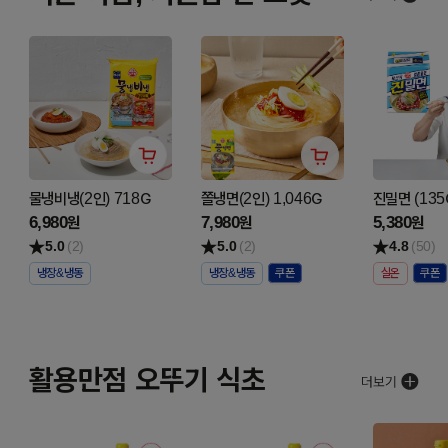
물냉비냉(2인) 718G
쫄냉면(2인) 1,046G
진밀면 (135
6,980
7,980
5,380
원
원
원
5.0
(2)
5.0
(2)
4.8
(50)
냉장&냉동
냉장&냉동
실온
활용만점 오뚜기 식초