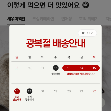
이렇게 먹으면 더 맛있어요 😋
새우미역전
크림카레라면
연어장
호떡 꽈배기
차
01
/
02