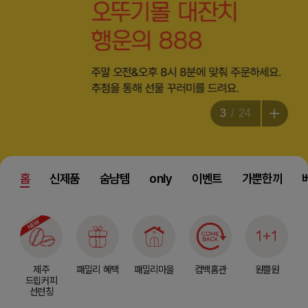
3
24
홈
신제품
숨냠템
only
이벤트
가뿐한끼
제주
패밀리 혜택
패밀리마을
컴백홈관
원쁠원
드립커피
선런칭