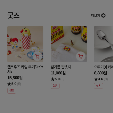
굿즈
옐로우즈 키링 뚜기/마요/
참기름 핀뱃지
오뚜기잇 카
챠비
11,080
8,800
원
원
15,800
원
5.0
(5)
4.6
(9)
5.0
(5)
실온
실온
실온